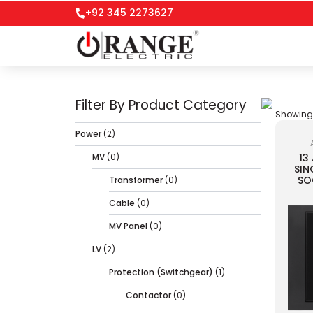
+92 345 2273627
Filter By Product Category
Showing a
Power
(2)
MV
(0)
13
SIN
SO
Transformer
(0)
Cable
(0)
MV Panel
(0)
LV
(2)
Protection (Switchgear)
(1)
Contactor
(0)