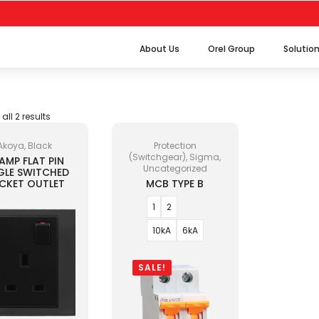
About Us
Orel Group
Solutio
ll 2 results
Akoya, Black
Protection
(Switchgear), Sigma,
 AMP FLAT PIN
Uncategorized
GLE SWITCHED
CKET OUTLET
MCB TYPE B
1
2
10kA
6kA
SALE!