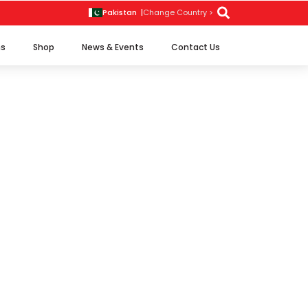
Pakistan |
Change Country >
Search
for:
ns
Shop
News & Events
Contact Us