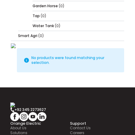
Garden Horse
(0)
Tap
(0)
Water Tank
(0)
Smart Agri
(0)
No products were found matching your
selection.
+92 345 2273627
Orange Electric
Support
About Us
Contact Us
Solutions
Careers